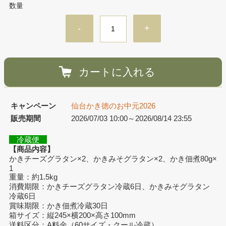
数量
-
+
カートに入れる
キャンペーン
仙台かき徳のお中元2026
販売期間
2026/07/03 10:00～2026/08/14 23:55
冷蔵便
【商品内容】
かきチーズグラタン×2、かきみそグラタン×2、かき佃煮80g×
1
重量：約1.5kg
消費期限：かきチーズグラタン冷蔵6日、かきみそグラタン
冷蔵6日
賞味期限：かき佃煮冷蔵30日
箱サイズ：縦245×横200×高さ100mm
送料区分：A料金（60サイズ・クール冷蔵）